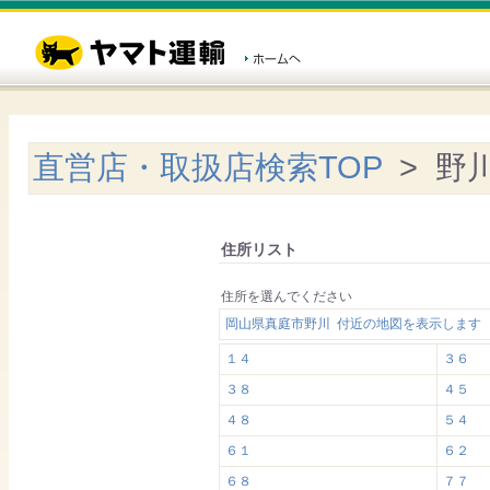
直営店・取扱店検索TOP
> 野
住所リスト
住所を選んでください
岡山県真庭市野川 付近の地図を表示します
１４
３６
３８
４５
４８
５４
６１
６２
６８
７７