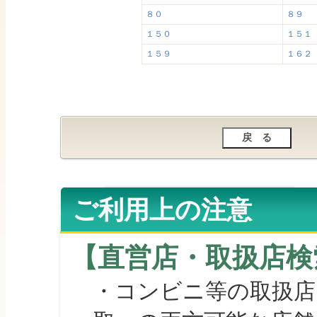
８０
８９
１５０
１５１
１５９
１６２
ご利用上の注意
【直営店・取扱店検
・コンビニ等の取扱店