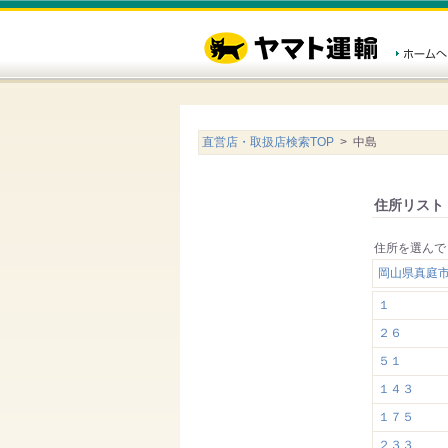
直営店・取扱店検索TOP
> 中島
住所リスト
住所を選んで
岡山県真庭
１
２６
５１
１４３
１７５
２３３