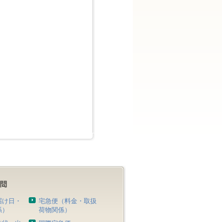
届け日・
宅急便（料金・取扱
係）
荷物関係）