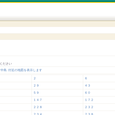
ください
市中島 付近の地図を表示します
２
６
２９
４３
５９
６０
１４７
１７２
２２８
２３２
２３４
２３８