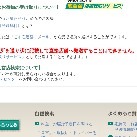
のお荷物の受け取りについて】
で
ｅお知らせ設定
済みのお客様
（登録無料）
とは？
または
「ご不在連絡ｅメール」
から受取場所を選択することができます。
所を送り状に記載して直接店舗へ発送することはできません。
取りサービス」
として発送することができます。）
直営店検索について】
バーが電話に出られない場合があります。
スセンター
へお問い合わせください。
料金・お届け予定日を調べる
宅急便（お
発送情報関
直営店・取扱店・ドライバーを