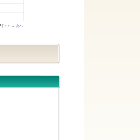
/85件中 →
次へ