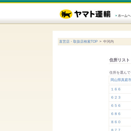
直営店・取扱店検索TOP
> 中河内
住所リスト
住所を選んで
岡山県真庭
１６６
６２３
６５６
６８６
８６０
８７７