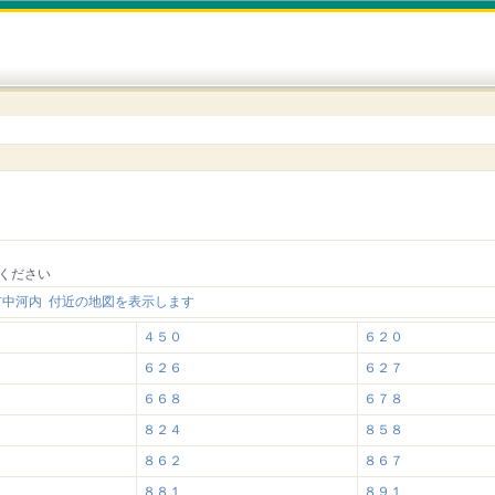
ください
市中河内 付近の地図を表示します
４５０
６２０
６２６
６２７
６６８
６７８
８２４
８５８
８６２
８６７
８８１
８９１