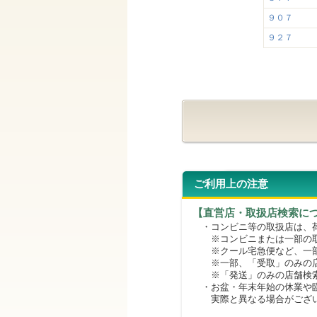
９０７
９２７
ご利用上の注意
【直営店・取扱店検索に
・コンビニ等の取扱店は、荷
※コンビニまたは一部の取扱
※クール宅急便など、一部
※一部、「受取」のみの店
※「発送」のみの店舗検索
・お盆・年末年始の休業や臨
実際と異なる場合がござ