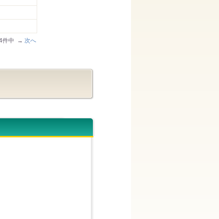
134件中 →
次へ