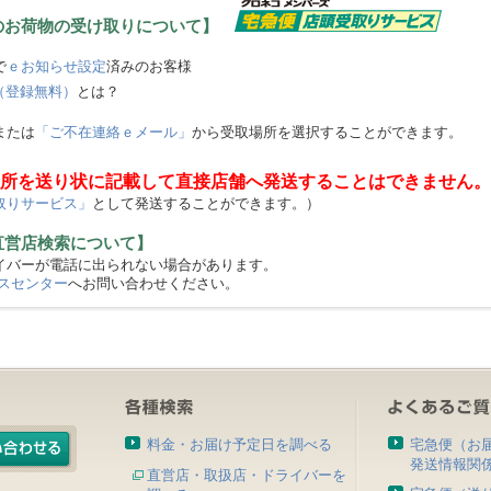
のお荷物の受け取りについて】
で
ｅお知らせ設定
済みのお客様
（登録無料）
とは？
または
「ご不在連絡ｅメール」
から受取場所を選択することができます。
所を送り状に記載して直接店舗へ発送することはできません。
取りサービス」
として発送することができます。）
直営店検索について】
バーが電話に出られない場合があります。
スセンター
へお問い合わせください。
料金・お届け予定日を調べる
宅急便（お
発送情報関
直営店・取扱店・ドライバーを