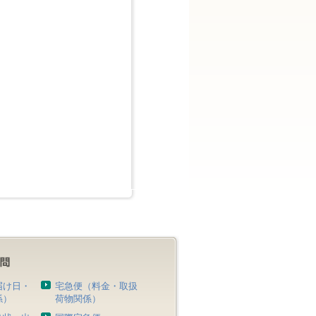
届け日・
宅急便（料金・取扱
係）
荷物関係）