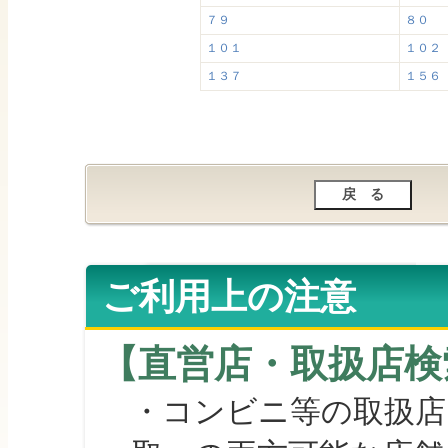
７９
８０
１０１
１０２
１３７
１５６
ご利用上の注意
【直営店・取扱店検
・コンビニ等の取扱店