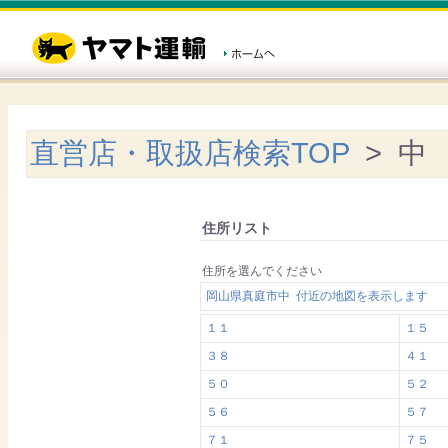
直営店・取扱店検索TOP
> 中
住所リスト
住所を選んでください
岡山県真庭市中 付近の地図を表示します
１１
１５
３８
４１
５０
５２
５６
５７
７１
７５