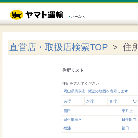
直営店・取扱店検索TOP
> 住
住所リスト
住所を選んでください
岡山県備前市 付近の地図を表示します
あ行
か行
さ行
た
畠田
東片上
日生町寒河
日生町寺
福浦
福田