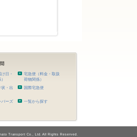
届け日・
宅急便（料金・取扱
係）
荷物関係）
り状・出
国際宅急便
）
ンバーズ
一覧から探す
ato Transport Co., Ltd. All Rights Reserved.