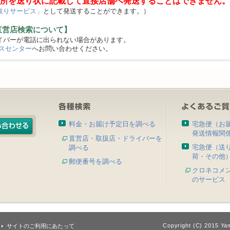
所を送り状に記載して直接店舗へ発送することはできません。
取りサービス」
として発送することができます。）
直営店検索について】
バーが電話に出られない場合があります。
スセンター
へお問い合わせください。
料金・お届け予定日を調べる
宅急便（お
発送情報関
直営店・取扱店・ドライバーを
宅急便（送
調べる
荷・その他
郵便番号を調べる
クロネコメ
のサービス
Copyright (C) 2015 Yam
サイトのご利用にあたって