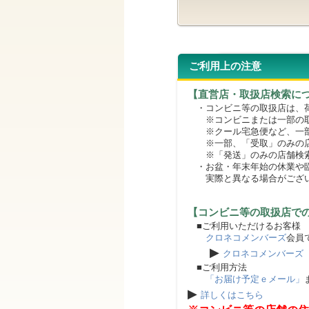
ご利用上の注意
【直営店・取扱店検索に
・コンビニ等の取扱店は、荷
※コンビニまたは一部の取扱
※クール宅急便など、一部
※一部、「受取」のみの店
※「発送」のみの店舗検索
・お盆・年末年始の休業や臨
実際と異なる場合がござ
【コンビニ等の取扱店で
■ご利用いただけるお客様
クロネコメンバーズ
会員
▶
クロネコメンバーズ
■ご利用方法
「お届け予定ｅメール」
▶
詳しくはこちら