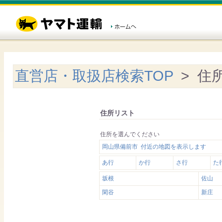
直営店・取扱店検索TOP
> 住
住所リスト
住所を選んでください
岡山県備前市 付近の地図を表示します
あ行
か行
さ行
た
坂根
佐山
閑谷
新庄