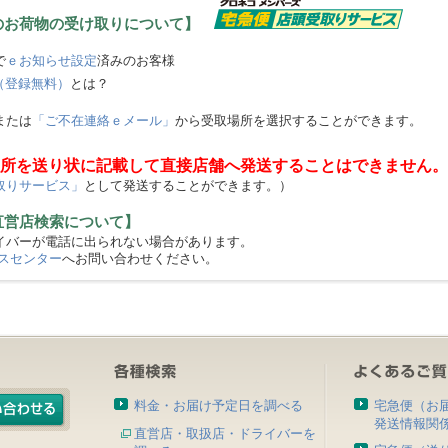
のお荷物の受け取りについて】
で
ｅお知らせ設定
済みのお客様
（登録無料）
とは？
または
「ご不在連絡ｅメール」
から受取場所を選択することができます。
所を送り状に記載して直接店舗へ発送することはできません。
取りサービス」
として発送することができます。）
直営店検索について】
バーが電話に出られない場合があります。
スセンター
へお問い合わせください。
料金・お届け予定日を調べる
宅急便（お
発送情報関
直営店・取扱店・ドライバーを