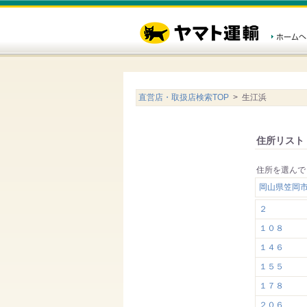
直営店・取扱店検索TOP
> 生江浜
住所リスト
住所を選んで
岡山県笠岡
２
１０８
１４６
１５５
１７８
２０６