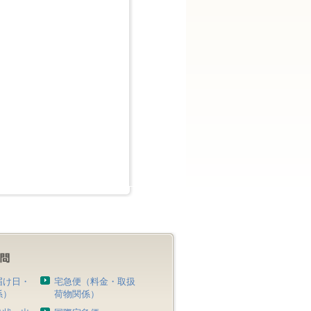
届け日・
宅急便（料金・取扱
係）
荷物関係）