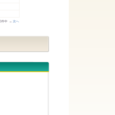
300件中 →
次へ