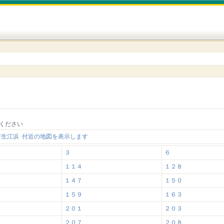
ください
市生江浜 付近の地図を表示します
３
６
１１４
１２８
１４７
１５０
１５９
１６３
２０１
２０３
２０７
２０８