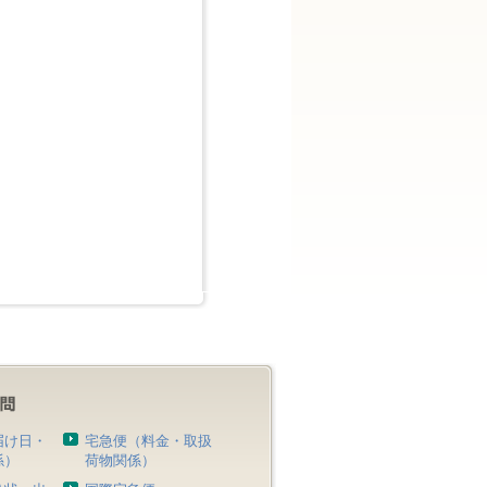
届け日・
宅急便（料金・取扱
係）
荷物関係）