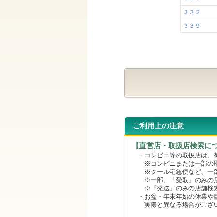
３３２
３３９
ご利用上の注意
【直営店・取扱店検索に
・コンビニ等の取扱店は、荷
※コンビニまたは一部の取扱
※クール宅急便など、一部
※一部、「受取」のみの店
※「発送」のみの店舗検索
・お盆・年末年始の休業や臨
実際と異なる場合がござ