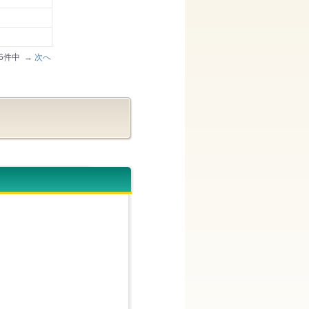
/96件中 →
次へ