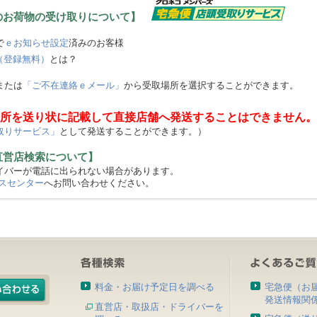
のお荷物の受け取りについて】
で
ｅお知らせ設定
済みのお客様
（登録無料）
とは？
または
「ご不在連絡ｅメール」
から受取場所を選択することができます。
所を送り状に記載して直接店舗へ発送することはできません。
取りサービス」
として発送することができます。）
直営店検索について】
バーが電話に出られない場合があります。
スセンター
へお問い合わせください。
料金・お届け予定日を調べる
宅急便（お
発送情報関
直営店・取扱店・ドライバーを