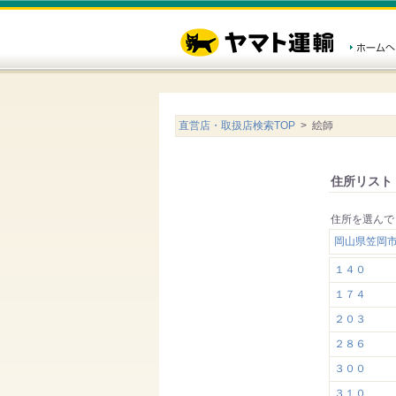
直営店・取扱店検索TOP
> 絵師
住所リスト
住所を選んで
岡山県笠岡
１４０
１７４
２０３
２８６
３００
３１０