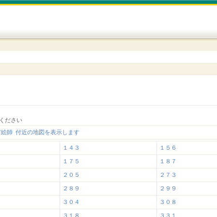
ください
市絵師 付近の地図を表示します
１４３
１５６
１７５
１８７
２０５
２７３
２８９
２９９
３０４
３０８
３１８
３３１