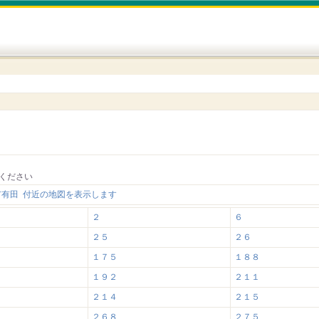
ください
市有田 付近の地図を表示します
２
６
２５
２６
１７５
１８８
１９２
２１１
２１４
２１５
２６８
２７５