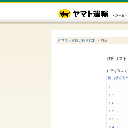
直営店・取扱店検索TOP
> 有田
住所リスト
住所を選んで
岡山県笠岡
１
１３
１６５
１９０
２１３
２４０