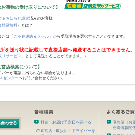
のお荷物の受け取りについて】
で
ｅお知らせ設定
済みのお客様
（登録無料）
とは？
または
「ご不在連絡ｅメール」
から受取場所を選択することができます。
所を送り状に記載して直接店舗へ発送することはできません。
取りサービス」
として発送することができます。）
直営店検索について】
バーが電話に出られない場合があります。
スセンター
へお問い合わせください。
料金・お届け予定日を調べる
宅急便（お
発送情報関
直営店・取扱店・ドライバーを