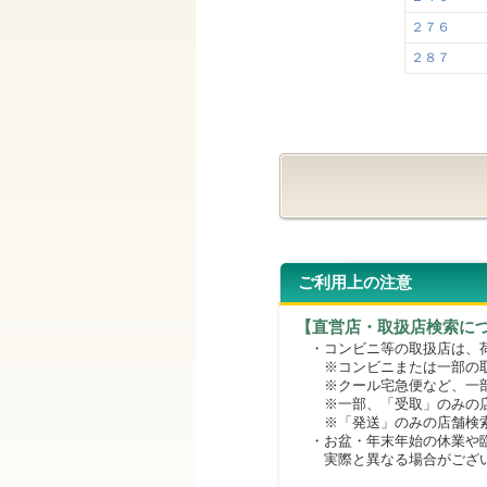
２７６
２８７
ご利用上の注意
【直営店・取扱店検索に
・コンビニ等の取扱店は、荷
※コンビニまたは一部の取扱
※クール宅急便など、一部
※一部、「受取」のみの店
※「発送」のみの店舗検索
・お盆・年末年始の休業や臨
実際と異なる場合がござ