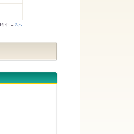
201件中 →
次へ