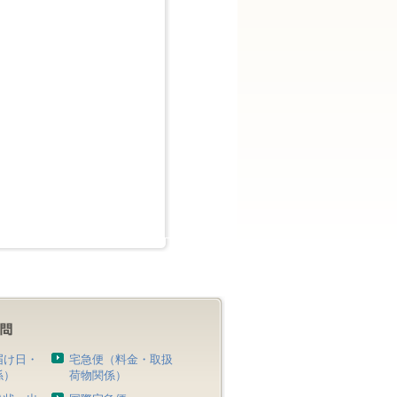
届け日・
宅急便（料金・取扱
係）
荷物関係）