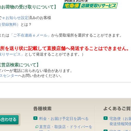
のお荷物の受け取りについて】
で
ｅお知らせ設定
済みのお客様
（登録無料）
とは？
または
「ご不在連絡ｅメール」
から受取場所を選択することができます。
所を送り状に記載して直接店舗へ発送することはできません。
取りサービス」
として発送することができます。）
直営店検索について】
バーが電話に出られない場合があります。
スセンター
へお問い合わせください。
料金・お届け予定日を調べる
宅急便（お
発送情報関
直営店・取扱店・ドライバーを