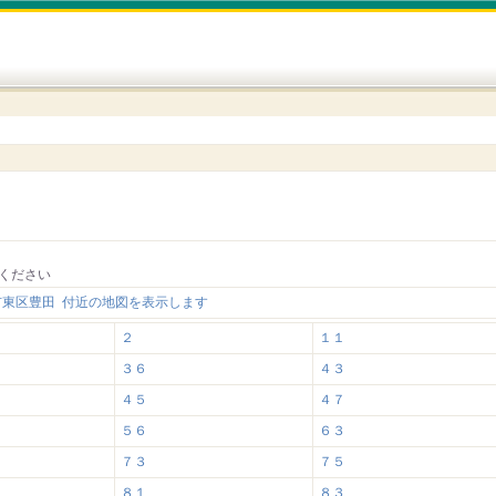
ください
市東区豊田 付近の地図を表示します
２
１１
３６
４３
４５
４７
５６
６３
７３
７５
８１
８３