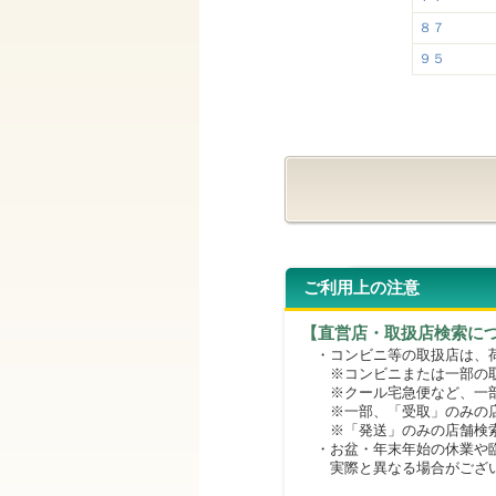
８７
９５
ご利用上の注意
【直営店・取扱店検索に
・コンビニ等の取扱店は、荷
※コンビニまたは一部の取扱
※クール宅急便など、一部
※一部、「受取」のみの店
※「発送」のみの店舗検索
・お盆・年末年始の休業や臨
実際と異なる場合がござ