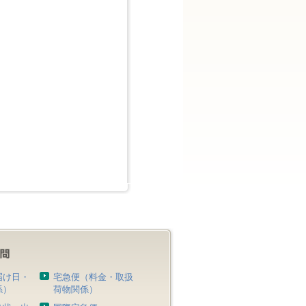
届け日・
宅急便（料金・取扱
係）
荷物関係）