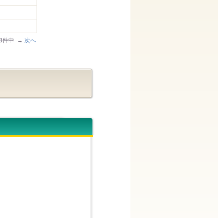
178件中 →
次へ