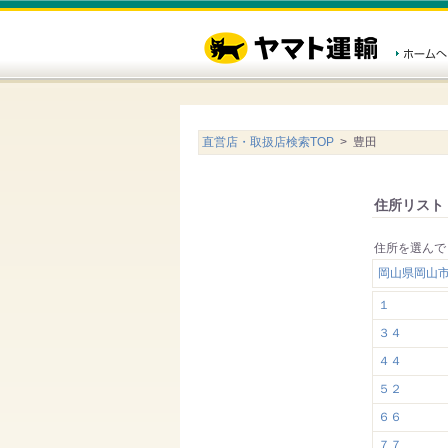
直営店・取扱店検索TOP
> 豊田
住所リスト
住所を選んで
岡山県岡山
１
３４
４４
５２
６６
７７