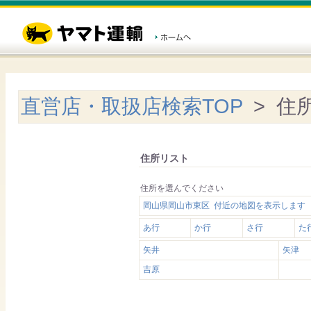
直営店・取扱店検索TOP
> 住
住所リスト
住所を選んでください
岡山県岡山市東区 付近の地図を表示します
あ行
か行
さ行
た
矢井
矢津
吉原