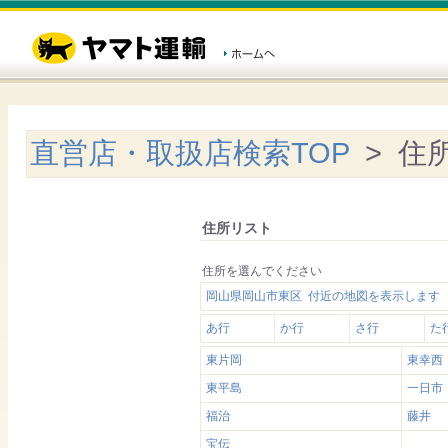
直営店・取扱店検索TOP
> 住
住所リスト
住所を選んでください
岡山県岡山市東区 付近の地図を表示します
あ行
か行
さ行
た
東片岡
東幸西
東平島
一日市
福治
藤井
宝伝