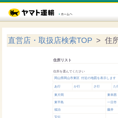
直営店・取扱店検索TOP
> 住
住所リスト
住所を選んでください
岡山県岡山市東区 付近の地図を表示します
あ行
か行
さ行
た
東片岡
東幸西
東平島
一日市
福治
藤井
宝伝