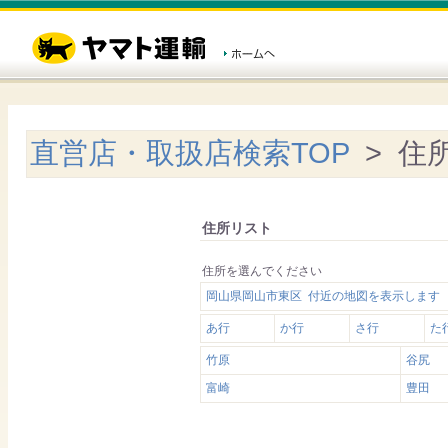
直営店・取扱店検索TOP
> 住
住所リスト
住所を選んでください
岡山県岡山市東区 付近の地図を表示します
あ行
か行
さ行
た
竹原
谷尻
富崎
豊田