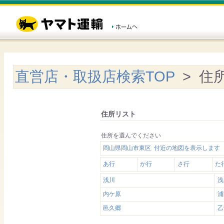
直営店・取扱店検索TOP
> 住
住所リスト
住所を選んでください
岡山県岡山市東区 付近の地図を表示します
あ行
か行
さ行
た
浅川
浅
内ケ原
浦
邑久郷
乙