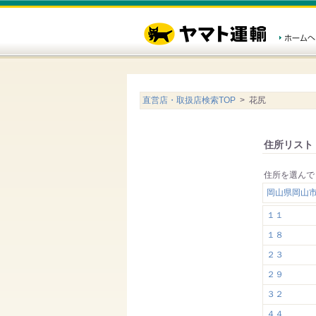
直営店・取扱店検索TOP
> 花尻
住所リスト
住所を選んで
岡山県岡山
１１
１８
２３
２９
３２
４４