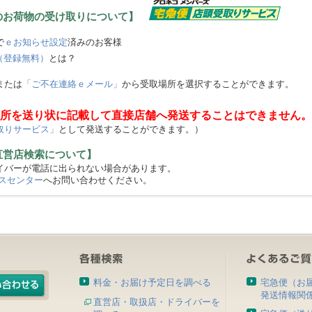
のお荷物の受け取りについて】
で
ｅお知らせ設定
済みのお客様
（登録無料）
とは？
または
「ご不在連絡ｅメール」
から受取場所を選択することができます。
所を送り状に記載して直接店舗へ発送することはできません。
取りサービス」
として発送することができます。）
直営店検索について】
バーが電話に出られない場合があります。
スセンター
へお問い合わせください。
料金・お届け予定日を調べる
宅急便（お
発送情報関
直営店・取扱店・ドライバーを