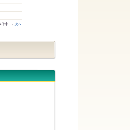
/54件中 →
次へ