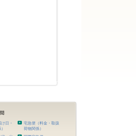
届け日・
宅急便（料金・取扱
係）
荷物関係）