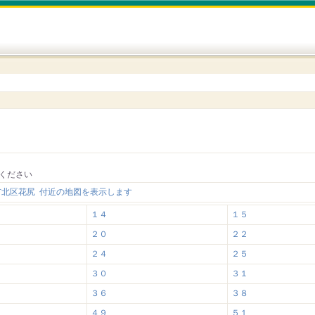
ください
市北区花尻 付近の地図を表示します
１４
１５
２０
２２
２４
２５
３０
３１
３６
３８
４９
５１