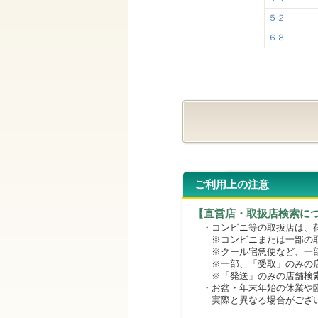
５２
６８
ご利用上の注意
【直営店・取扱店検索に
・コンビニ等の取扱店は、荷
※コンビニまたは一部の取扱
※クール宅急便など、一部
※一部、「受取」のみの店
※「発送」のみの店舗検索
・お盆・年末年始の休業や臨
実際と異なる場合がござ