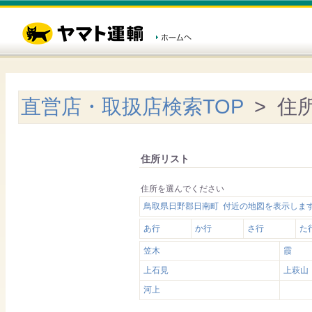
直営店・取扱店検索TOP
> 住
住所リスト
住所を選んでください
鳥取県日野郡日南町 付近の地図を表示しま
あ行
か行
さ行
た
笠木
霞
上石見
上萩山
河上