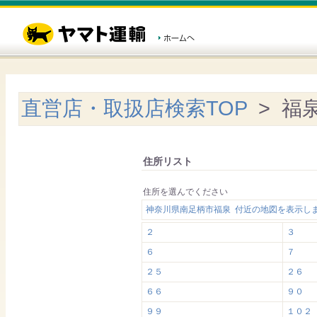
直営店・取扱店検索TOP
> 福
住所リスト
住所を選んでください
神奈川県南足柄市福泉 付近の地図を表示し
２
３
６
７
２５
２６
６６
９０
９９
１０２