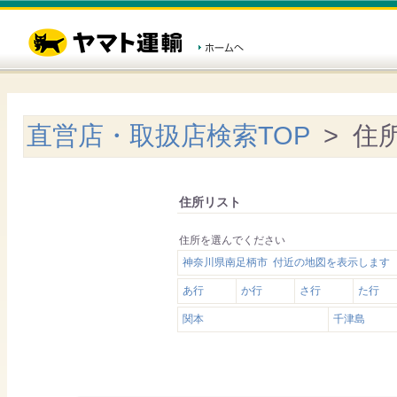
直営店・取扱店検索TOP
> 住
住所リスト
住所を選んでください
神奈川県南足柄市 付近の地図を表示します
あ行
か行
さ行
た行
関本
千津島