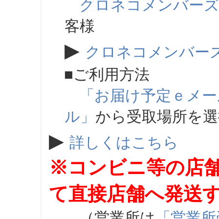
クロネコメンバー
客様
▶
クロネコメンバー
■ご利用方法
「お届け予定ｅメー
ル」
から受取場所を
▶
詳しくはこちら
※コンビニ等の店
て直接店舗へ発送
（営業所は
「営業所