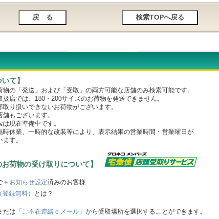
ついて】
物の「発送」および「受取」の両方可能な店舗のみ検索可能です。
店では、180・200サイズのお荷物を発送できません。
取り扱いできないお荷物がございます。
舗もございます。
は現在準備中です。
時休業、一時的な改装等により、表示結果の営業時間・営業曜日が
います。
のお荷物の受け取りについて】
で
ｅお知らせ設定
済みのお客様
（登録無料）
とは？
または
「ご不在連絡ｅメール」
から受取場所を選択することができます。