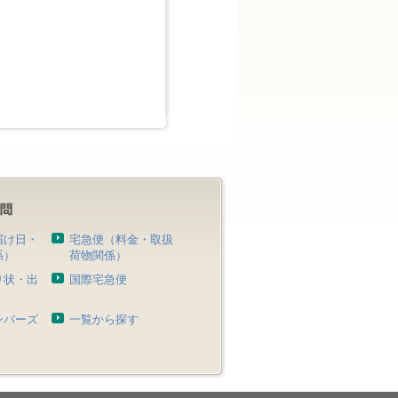
届け日・
宅急便（料金・取扱
係）
荷物関係）
り状・出
国際宅急便
）
ンバーズ
一覧から探す