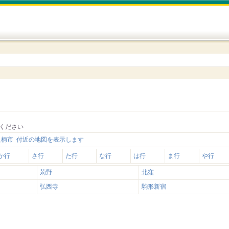
ください
足柄市 付近の地図を表示します
か行
さ行
た行
な行
は行
ま行
や行
苅野
北窪
弘西寺
駒形新宿