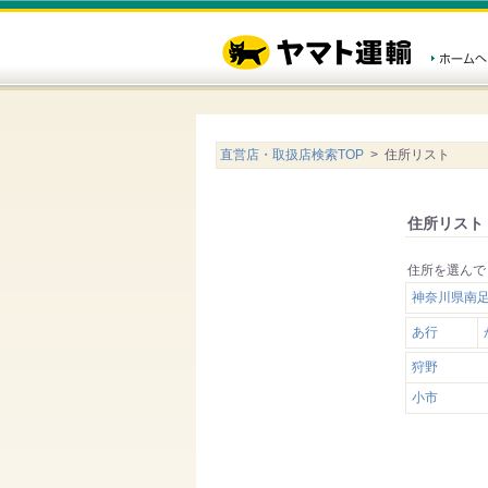
直営店・取扱店検索TOP
> 住所リスト
住所リスト
住所を選んで
神奈川県南
あ行
狩野
小市