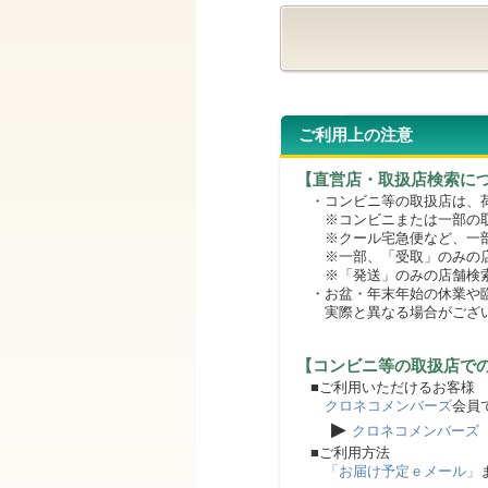
ご利用上の注意
【直営店・取扱店検索に
・コンビニ等の取扱店は、荷
※コンビニまたは一部の取扱
※クール宅急便など、一部
※一部、「受取」のみの店
※「発送」のみの店舗検索
・お盆・年末年始の休業や臨
実際と異なる場合がござ
【コンビニ等の取扱店で
■ご利用いただけるお客様
クロネコメンバーズ
会員
▶
クロネコメンバーズ
■ご利用方法
「お届け予定ｅメール」