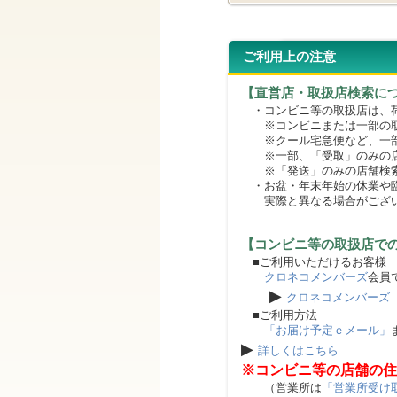
ご利用上の注意
【直営店・取扱店検索に
・コンビニ等の取扱店は、荷
※コンビニまたは一部の取扱
※クール宅急便など、一部
※一部、「受取」のみの店
※「発送」のみの店舗検索
・お盆・年末年始の休業や臨
実際と異なる場合がござ
【コンビニ等の取扱店で
■ご利用いただけるお客様
クロネコメンバーズ
会員
▶
クロネコメンバーズ
■ご利用方法
「お届け予定ｅメール」
▶
詳しくはこちら
※コンビニ等の店舗の住
（営業所は
「営業所受け