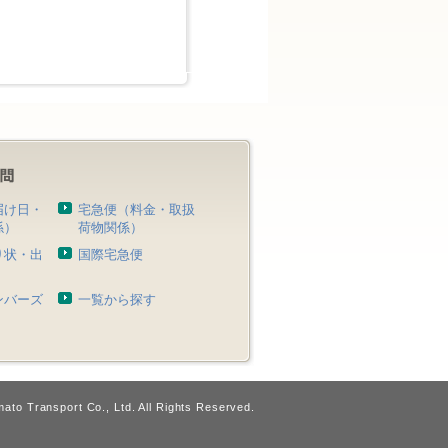
届け日・
宅急便（料金・取扱
係）
荷物関係）
り状・出
国際宅急便
）
ンバーズ
一覧から探す
ato Transport Co., Ltd. All Rights Reserved.