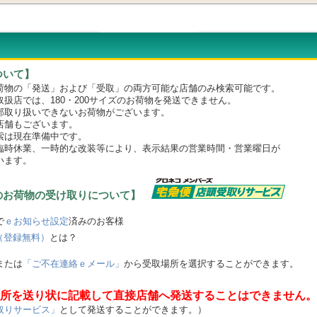
ついて】
物の「発送」および「受取」の両方可能な店舗のみ検索可能です。
店では、180・200サイズのお荷物を発送できません。
取り扱いできないお荷物がございます。
舗もございます。
は現在準備中です。
時休業、一時的な改装等により、表示結果の営業時間・営業曜日が
います。
のお荷物の受け取りについて】
で
ｅお知らせ設定
済みのお客様
（登録無料）
とは？
または
「ご不在連絡ｅメール」
から受取場所を選択することができます。
所を送り状に記載して直接店舗へ発送することはできません。
取りサービス」
として発送することができます。）