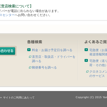
直営店検索について】
バーが電話に出られない場合があります。
スセンター
へお問い合わせください。
料金・お届け予定日を調べる
宅急便（お
発送情報関
直営店・取扱店・ドライバーを
宅急便（送
調べる
荷・その他
郵便番号を調べる
クロネコメ
のサービス
Copyright (C) 2015 Yam
サイトのご利用にあたって