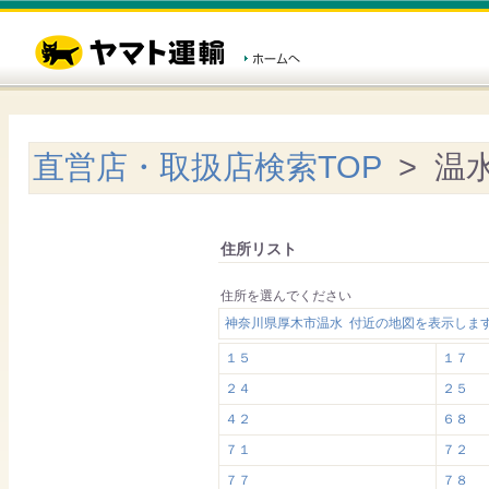
直営店・取扱店検索TOP
> 温
住所リスト
住所を選んでください
神奈川県厚木市温水 付近の地図を表示しま
１５
１７
２４
２５
４２
６８
７１
７２
７７
７８