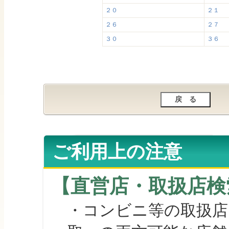
２０
２１
２６
２７
３０
３６
ご利用上の注意
【直営店・取扱店検
・コンビニ等の取扱店