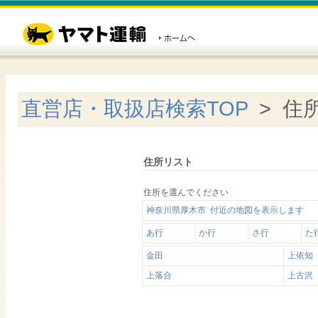
直営店・取扱店検索TOP
> 住
住所リスト
住所を選んでください
神奈川県厚木市 付近の地図を表示します
あ行
か行
さ行
た
金田
上依知
上落合
上古沢