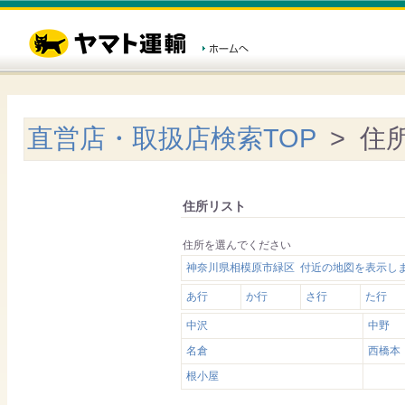
直営店・取扱店検索TOP
> 住
住所リスト
住所を選んでください
神奈川県相模原市緑区 付近の地図を表示し
あ行
か行
さ行
た行
中沢
中野
名倉
西橋本
根小屋