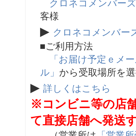
クロネコメンバー
客様
▶
クロネコメンバー
■ご利用方法
「お届け予定ｅメー
ル」
から受取場所を
▶
詳しくはこちら
※コンビニ等の店
て直接店舗へ発送
（営業所は
「営業所