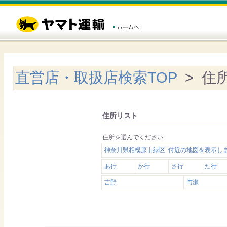
直営店・取扱店検索TOP
> 住
住所リスト
住所を選んでください
神奈川県相模原市緑区 付近の地図を表示し
あ行
か行
さ行
た行
吉野
与瀬