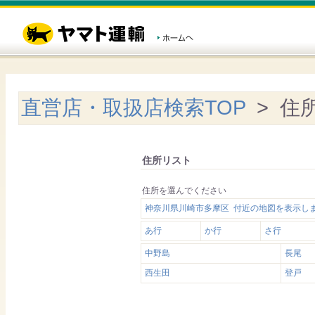
直営店・取扱店検索TOP
> 住
住所リスト
住所を選んでください
神奈川県川崎市多摩区 付近の地図を表示し
あ行
か行
さ行
中野島
長尾
西生田
登戸