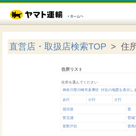
直営店・取扱店検索TOP
> 住
住所リスト
住所を選んでください
神奈川県川崎市多摩区 付近の地図を表示し
あ行
か行
さ行
宿河原
菅
菅北浦
菅城
菅野戸呂
菅馬