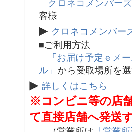
クロネコメンバー
客様
▶
クロネコメンバー
■ご利用方法
「お届け予定ｅメー
ル」
から受取場所を
▶
詳しくはこちら
※コンビニ等の店
て直接店舗へ発送
（営業所は
「営業所