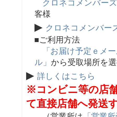
クロネコメンバー
客様
▶
クロネコメンバー
■ご利用方法
「お届け予定ｅメー
ル」
から受取場所を
▶
詳しくはこちら
※コンビニ等の店
て直接店舗へ発送
（営業所は
「営業所