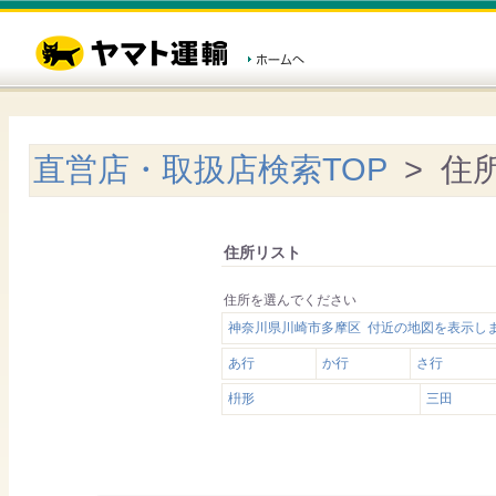
直営店・取扱店検索TOP
> 住
住所リスト
住所を選んでください
神奈川県川崎市多摩区 付近の地図を表示し
あ行
か行
さ行
枡形
三田