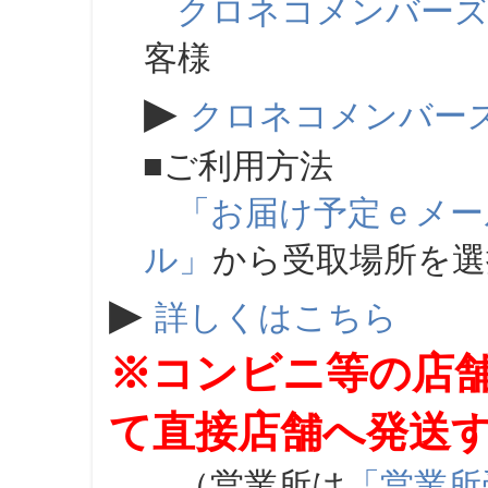
クロネコメンバー
客様
▶
クロネコメンバー
■ご利用方法
「お届け予定ｅメー
ル」
から受取場所を
▶
詳しくはこちら
※コンビニ等の店
て直接店舗へ発送
（営業所は
「営業所