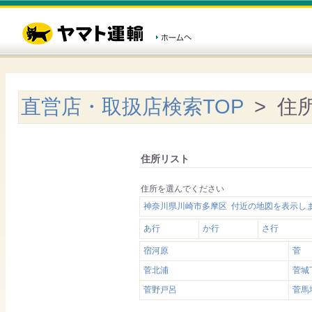
直営店・取扱店検索TOP
> 住
住所リスト
住所を選んでください
神奈川県川崎市多摩区 付近の地図を表示し
あ行
か行
さ行
宿河原
菅
菅北浦
菅城
菅野戸呂
菅馬