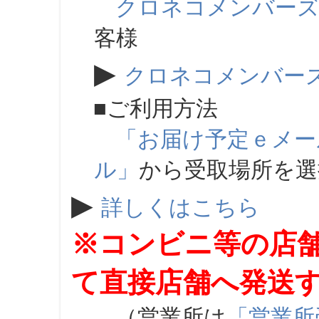
クロネコメンバー
客様
▶
クロネコメンバー
■ご利用方法
「お届け予定ｅメー
ル」
から受取場所を
▶
詳しくはこちら
※コンビニ等の店
て直接店舗へ発送
（営業所は
「営業所