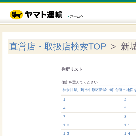
直営店・取扱店検索TOP
> 新
住所リスト
住所を選んでください
神奈川県川崎市中原区新城中町 付近の地図
１
２
４
５
７
８
１０
１１
１３
１４