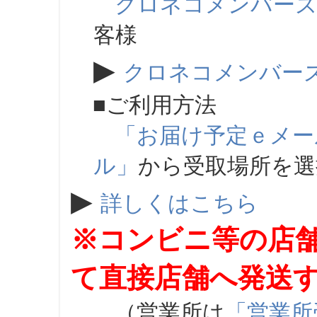
クロネコメンバー
客様
▶
クロネコメンバー
■ご利用方法
「お届け予定ｅメー
ル」
から受取場所を
▶
詳しくはこちら
※コンビニ等の店
て直接店舗へ発送
（営業所は
「営業所