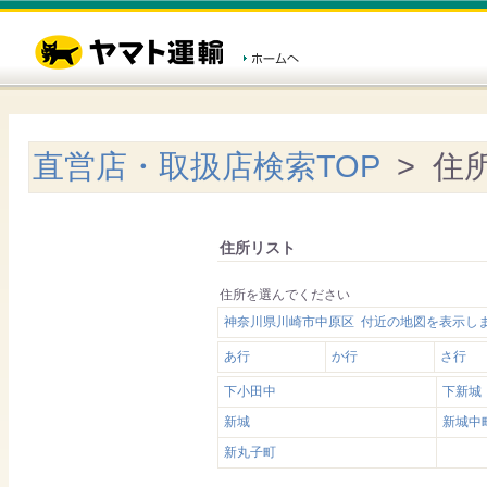
直営店・取扱店検索TOP
> 住
住所リスト
住所を選んでください
神奈川県川崎市中原区 付近の地図を表示し
あ行
か行
さ行
下小田中
下新城
新城
新城中
新丸子町