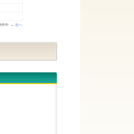
174件中 →
次へ