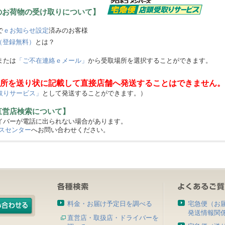
のお荷物の受け取りについて】
で
ｅお知らせ設定
済みのお客様
（登録無料）
とは？
または
「ご不在連絡ｅメール」
から受取場所を選択することができます。
所を送り状に記載して直接店舗へ発送することはできません。
取りサービス」
として発送することができます。）
直営店検索について】
バーが電話に出られない場合があります。
スセンター
へお問い合わせください。
料金・お届け予定日を調べる
宅急便（お
発送情報関
直営店・取扱店・ドライバーを