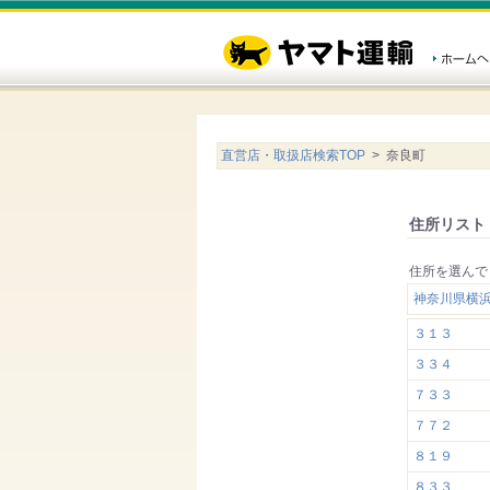
直営店・取扱店検索TOP
> 奈良町
住所リスト
住所を選んで
神奈川県横
３１３
３３４
７３３
７７２
８１９
８３３