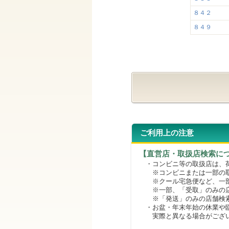
８４２
８４９
ご利用上の注意
【直営店・取扱店検索に
・コンビニ等の取扱店は、荷
※コンビニまたは一部の取扱
※クール宅急便など、一部
※一部、「受取」のみの店
※「発送」のみの店舗検索
・お盆・年末年始の休業や臨
実際と異なる場合がござ