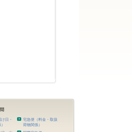
届け日・
宅急便（料金・取扱
係）
荷物関係）