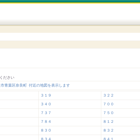
ください
浜市青葉区奈良町 付近の地図を表示します
３１９
３２２
３４０
７００
７３７
７５０
７８４
８１２
８３０
８３２
８３４
８４１