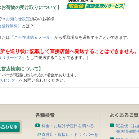
のお荷物の受け取りについて】
で
ｅお知らせ設定
済みのお客様
（登録無料）
とは？
または
「ご不在連絡ｅメール」
から受取場所を選択することができます。
所を送り状に記載して直接店舗へ発送することはできません。
取りサービス」
として発送することができます。）
直営店検索について】
バーが電話に出られない場合があります。
スセンター
へお問い合わせください。
料金・お届け予定日を調べる
宅急便（お
発送情報関
直営店・取扱店・ドライバーを