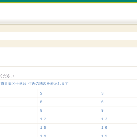
ください
浜市青葉区千草台 付近の地図を表示します
２
３
５
６
８
９
１２
１３
１５
１６
１８
１９