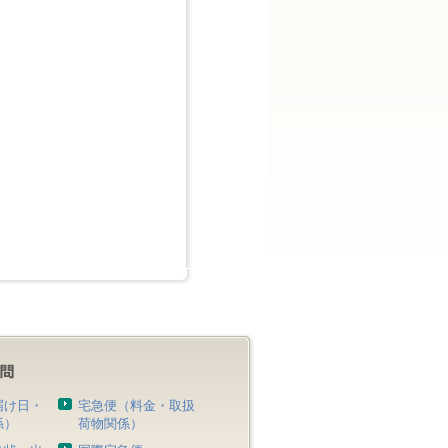
届け日・
宅急便（料金・取扱
係）
荷物関係）