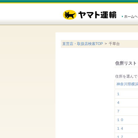
直営店・取扱店検索TOP
> 千草台
住所リスト
住所を選んで
神奈川県横
１
４
７
１０
１４
１７