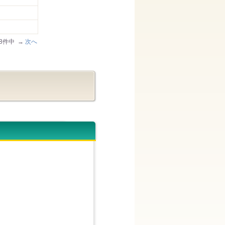
/48件中 →
次へ