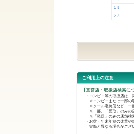
１９
２３
ご利用上の注意
【直営店・取扱店検索に
・コンビニ等の取扱店は、荷
※コンビニまたは一部の取扱
※クール宅急便など、一部
※一部、「受取」のみの店
※「発送」のみの店舗検索
・お盆・年末年始の休業や臨
実際と異なる場合がござ