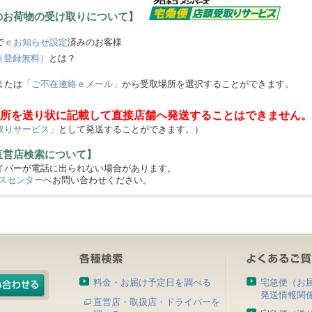
のお荷物の受け取りについて】
で
ｅお知らせ設定
済みのお客様
（登録無料）
とは？
または
「ご不在連絡ｅメール」
から受取場所を選択することができます。
所を送り状に記載して直接店舗へ発送することはできません。
取りサービス」
として発送することができます。）
直営店検索について】
バーが電話に出られない場合があります。
スセンター
へお問い合わせください。
料金・お届け予定日を調べる
宅急便（お
発送情報関
直営店・取扱店・ドライバーを