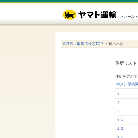
直営店・取扱店検索TOP
> 柿の木台
住所リスト
住所を選んで
神奈川県横
１
４
７
１０
１３
１６