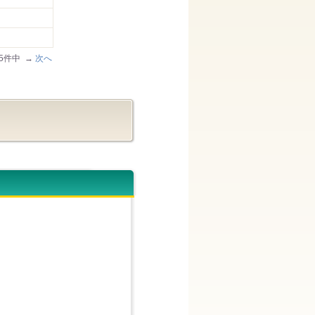
/45件中 →
次へ