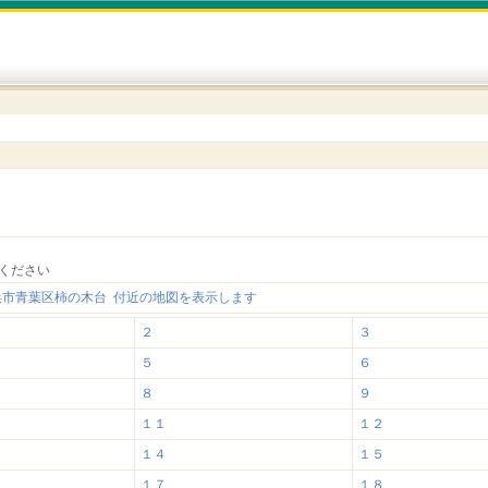
ください
浜市青葉区柿の木台 付近の地図を表示します
２
３
５
６
８
９
１１
１２
１４
１５
１７
１８