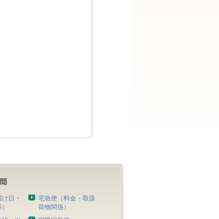
届け日・
宅急便（料金・取扱
係）
荷物関係）