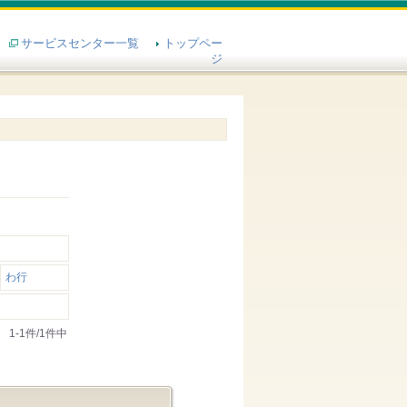
サービスセンター一覧
トップペー
ジ
わ行
1-1件/1件中