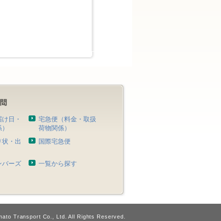
届け日・
宅急便（料金・取扱
係）
荷物関係）
り状・出
国際宅急便
）
ンバーズ
一覧から探す
ato Transport Co., Ltd. All Rights Reserved.