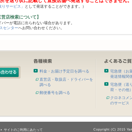
所を送り状に記載して直接店舗へ発送することはできません。
取りサービス」
として発送することができます。）
直営店検索について】
バーが電話に出られない場合があります。
スセンター
へお問い合わせください。
料金・お届け予定日を調べる
宅急便（お
発送情報関
直営店・取扱店・ドライバーを
宅急便（送
調べる
荷・その他
郵便番号を調べる
クロネコメ
のサービス
Copyright (C) 2015 Yam
サイトのご利用にあたって