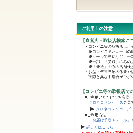
ご利用上の注意
【直営店・取扱店検索に
・コンビニ等の取扱店は、荷
※コンビニまたは一部の取扱
※クール宅急便など、一部
※一部、「受取」のみの店
※「発送」のみの店舗検索
・お盆・年末年始の休業や臨
実際と異なる場合がござ
【コンビニ等の取扱店で
■ご利用いただけるお客様
クロネコメンバーズ
会員
▶
クロネコメンバーズ
■ご利用方法
「お届け予定ｅメール」
▶
詳しくはこちら