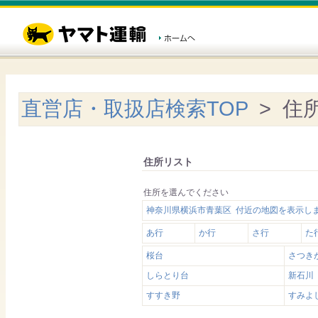
直営店・取扱店検索TOP
> 住
住所リスト
住所を選んでください
神奈川県横浜市青葉区 付近の地図を表示し
あ行
か行
さ行
た
桜台
さつき
しらとり台
新石川
すすき野
すみよ