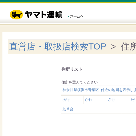
直営店・取扱店検索TOP
> 住
住所リスト
住所を選んでください
神奈川県横浜市青葉区 付近の地図を表示し
あ行
か行
さ行
た
若草台