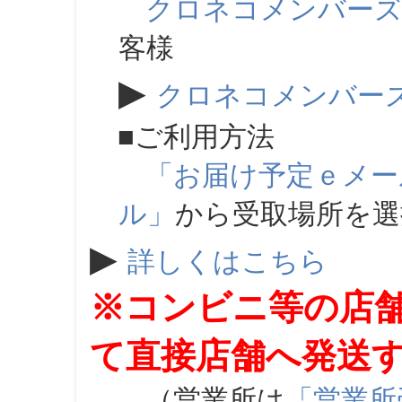
クロネコメンバー
客様
▶
クロネコメンバー
■ご利用方法
「お届け予定ｅメー
ル」
から受取場所を
▶
詳しくはこちら
※コンビニ等の店
て直接店舗へ発送
（営業所は
「営業所