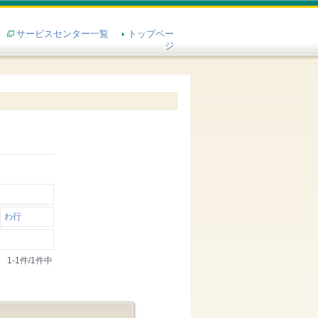
サービスセンター一覧
トップペー
ジ
わ行
1-1件/1件中