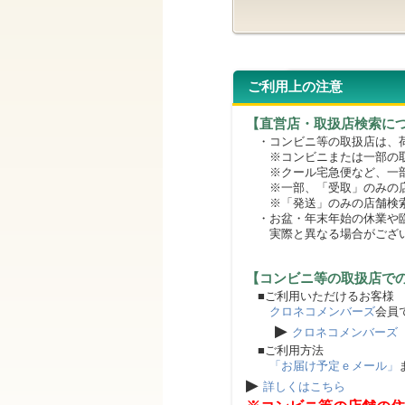
ご利用上の注意
【直営店・取扱店検索に
・コンビニ等の取扱店は、荷
※コンビニまたは一部の取扱
※クール宅急便など、一部
※一部、「受取」のみの店
※「発送」のみの店舗検索
・お盆・年末年始の休業や臨
実際と異なる場合がござ
【コンビニ等の取扱店で
■ご利用いただけるお客様
クロネコメンバーズ
会員
▶
クロネコメンバーズ
■ご利用方法
「お届け予定ｅメール」
▶
詳しくはこちら