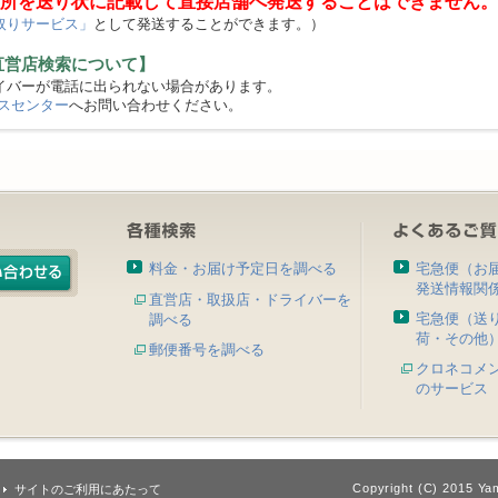
所を送り状に記載して直接店舗へ発送することはできません。
取りサービス」
として発送することができます。）
直営店検索について】
バーが電話に出られない場合があります。
スセンター
へお問い合わせください。
料金・お届け予定日を調べる
宅急便（お
発送情報関
直営店・取扱店・ドライバーを
宅急便（送
調べる
荷・その他
郵便番号を調べる
クロネコメ
のサービス
Copyright (C) 2015 Yam
サイトのご利用にあたって