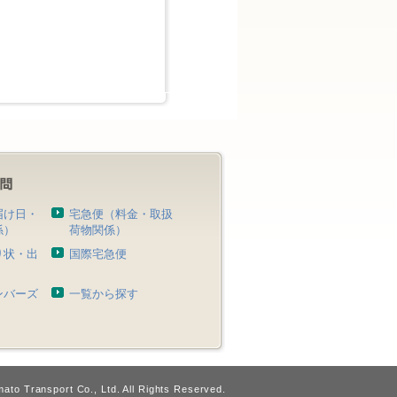
届け日・
宅急便（料金・取扱
係）
荷物関係）
り状・出
国際宅急便
）
ンバーズ
一覧から探す
ato Transport Co., Ltd. All Rights Reserved.