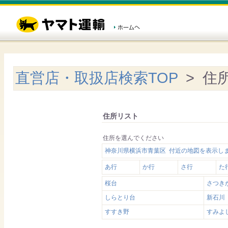
直営店・取扱店検索TOP
> 住
住所リスト
住所を選んでください
神奈川県横浜市青葉区 付近の地図を表示し
あ行
か行
さ行
た
桜台
さつき
しらとり台
新石川
すすき野
すみよ