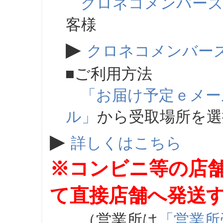
クロネコメンバー
客様
▶
クロネコメンバー
■ご利用方法
「お届け予定ｅメー
ル」
から受取場所を
▶
詳しくはこちら
※コンビニ等の店
て直接店舗へ発送
（営業所は
「営業所