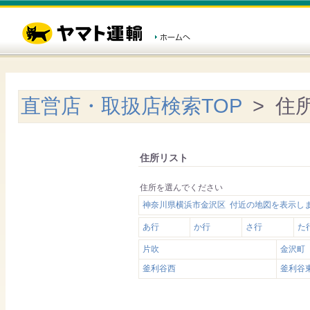
直営店・取扱店検索TOP
> 住
住所リスト
住所を選んでください
神奈川県横浜市金沢区 付近の地図を表示し
あ行
か行
さ行
た
片吹
金沢町
釜利谷西
釜利谷