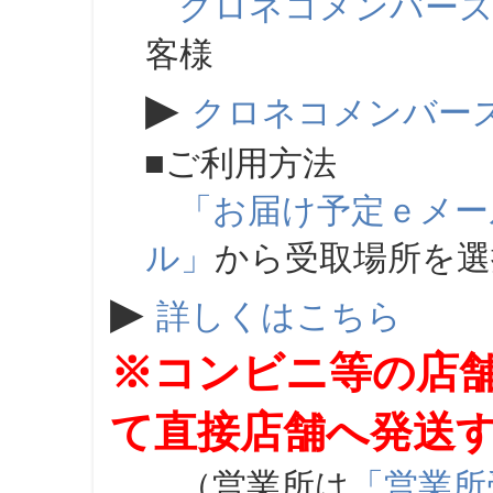
クロネコメンバー
客様
▶
クロネコメンバー
■ご利用方法
「お届け予定ｅメー
ル」
から受取場所を
▶
詳しくはこちら
※コンビニ等の店
て直接店舗へ発送
（営業所は
「営業所