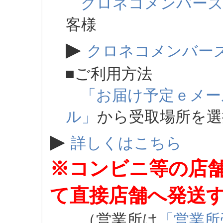
クロネコメンバー
客様
▶
クロネコメンバー
■ご利用方法
「お届け予定ｅメー
ル」
から受取場所を
▶
詳しくはこちら
※コンビニ等の店
て直接店舗へ発送
（営業所は
「営業所