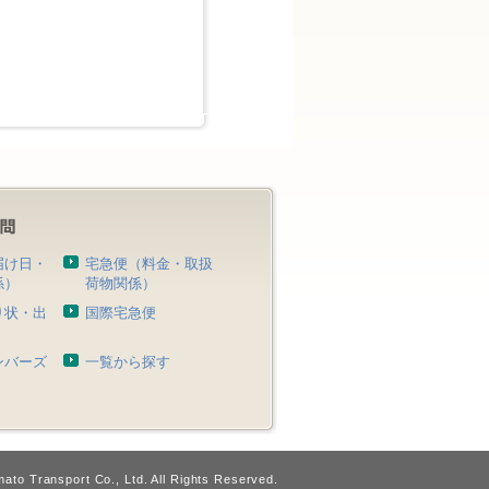
届け日・
宅急便（料金・取扱
係）
荷物関係）
り状・出
国際宅急便
）
ンバーズ
一覧から探す
ato Transport Co., Ltd. All Rights Reserved.