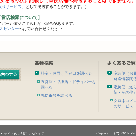
所を送り状に記載して直接店舗へ発送することはできません。
取りサービス」
として発送することができます。）
直営店検索について】
バーが電話に出られない場合があります。
スセンター
へお問い合わせください。
料金・お届け予定日を調べる
宅急便（お
発送情報関
直営店・取扱店・ドライバーを
宅急便（送
調べる
荷・その他
郵便番号を調べる
クロネコメ
のサービス
Copyright (C) 2015 Yam
サイトのご利用にあたって