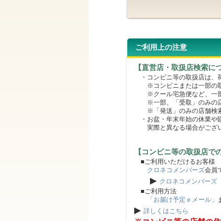
ご利用上の注意
【直営店・取扱店検索に
・コンビニ等の取扱店は、荷
※コンビニまたは一部の取扱
※クール宅急便など、一部
※一部、「受取」のみの店
※「発送」のみの店舗検索
・お盆・年末年始の休業や臨
実際と異なる場合がござ
【コンビニ等の取扱店で
■ご利用いただけるお客様
クロネコメンバーズ
会員
▶
クロネコメンバーズ
■ご利用方法
「お届け予定ｅメール」
▶
詳しくはこちら